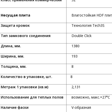
Несущая плита
Влагостойкая HDF пли
ащита кромок
Технология Tech3S
ип замкового соединения
Double Click
лина, мм.
1380
ирина, мм.
193
олщина, мм.
8
оличество в упаковке, шт.
8
етраж 1 упаковки (кв.м)
2,131
спользование для теплых полов
возможно, макс.+27°С
аличие фаски
V-образная