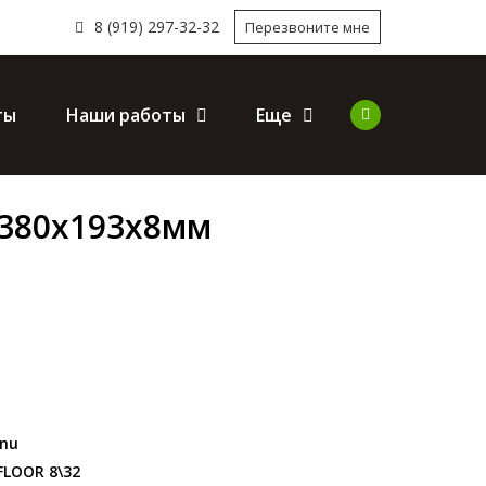
8 (919) 297-32-32
Перезвоните мне
ты
Наши работы
Еще
1380х193х8мм
nu
LOOR 8\32