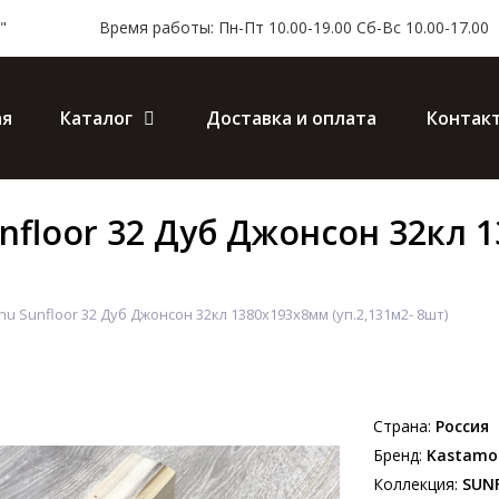
"
Время работы: Пн-Пт 10.00-19.00 Сб-Вс 10.00-17.00
ая
Каталог
Доставка и оплата
Контак
nfloor 32 Дуб Джонсон 32кл 
 Sunfloor 32 Дуб Джонсон 32кл 1380х193х8мм (уп.2,131м2- 8шт)
Страна:
Россия
Бренд:
Kastamo
Коллекция:
SUNF