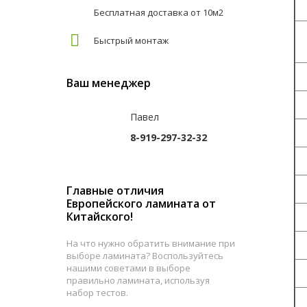
Бесплатная доставка от 10м2
Быстрый монтаж
З
Ваш менеджер
Т
Павел
Д
8-919-297-32-32
Ш
Т
Главные отличия
Европейского ламината от
К
Китайского!
М
На что нужно обратить внимание при
выборе ламината? Воспользуйтесь
И
нашими советами в выборе
правильно ламината, используя
набор тестов.
Н