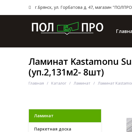
г.Брянск, ул. Горбатова д. 47, магазин "ПОЛПРO
Главн
Ламинат Kastamonu Su
(уп.2,131м2- 8шт)
Главная
Каталог
Ламинат
Ламинат Kastamonu
Ламинат
Паркетная доска