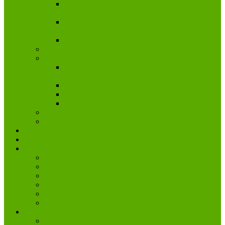
Плинтуса композитные для LVT Neuhofer 59
мм (45 цветов)
Плинтуса ПВХ "Bonkeel style" 70 мм (13
цветов)
Плинтуса ПВХ "Деконика" 85 мм (22 цвета)
Террасная доска
Пороги
Порог "самоклейка" Ideal ИЗИ, 30 мм, 28
цветов
Профиль CS30 Arbiton, 27 цветов
Профиль Т-образный 20 мм ЛУКА
Профиль Т-образный CS22 Arbiton, 34 цвета
Подложки
Аксессуары
Доставка и оплата
Контакты
Наши работы
Egger Classic Дуб Брайнфорд серый №076
Kastamonu Blue ДУБ КАСАДОР № 704
Kastamonu Blue Дуб палермо классический № 40
Kastamonu Blue ДУБ СИДНЕЙ № 702
Kastamonu SunFloor 33/12 дуб магалуф № 101
Kastamonu SunFloor ДУБ АСПЕН № 54
Наши Услуги
Укладка напольных покрытий