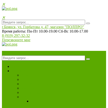
✕
✕
г.Брянск, ул. Горбатова д. 47, магазин "ПОЛПРO"
Время работы: Пн-Пт 10.00-19.00 Сб-Вс 10.00-17.00
8 (919) 297-32-32
Перезвоните мне
✕
Главная
Каталог
Ламинат
Паркетная доска
Напольная пробка
Кварц винил
Панели для стен
Плинтуса
Плинтуса дюрополимер под покраску ( 28
конфигураций )