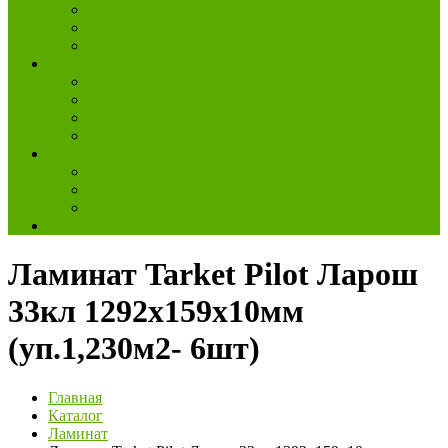
Установка плинтусов
Подготовка основания
Монтаж тёплых полов
Компания
О компании
Партнеры
Сертификаты
Отзывы
Информация
Акции и скидки
Вопрос-ответ
Статьи
Еще
Ламинат Tarket Pilot Ларош
33кл 1292х159х10мм
(уп.1,230м2- 6шт)
Главная
Каталог
Ламинат