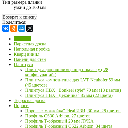
Тип размера планки
узкий до 160 мм
Возврат к списку
Поделиться:
Ламинат
Паркетная доска
Напольная пробка
Кварц винил
Панели для стен
Плинтуса
Плинтуса дюрополимер под покраску ( 28
конфигураций )
Плинтуса композитные для LVT Neuhofer 59 мм
(45 цветов)
Плинтуса ПВХ "Bonkeel style" 70 мм (13 цветов)
Плинтуса ПВХ "Деконика" 85 мм (22 цвета)
Террасная доска
Пороги
Порог "самоклейка" Ideal ИЗИ, 30 мм, 28 цветов
Профиль CS30 Arbiton, 27 цветов
Профиль Т-образный 20 мм ЛУКА
Профиль Т-образный CS22 Arbiton, 34 цвета