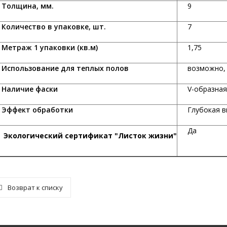
олщина, мм.
9
оличество в упаковке, шт.
7
етраж 1 упаковки (кв.м)
1,75
спользование для теплых полов
возможно,
аличие фаски
V-образ
ффект обработки
Глубокая в
Да
Экологический сертификат "Листок жизни"
Возврат к списку