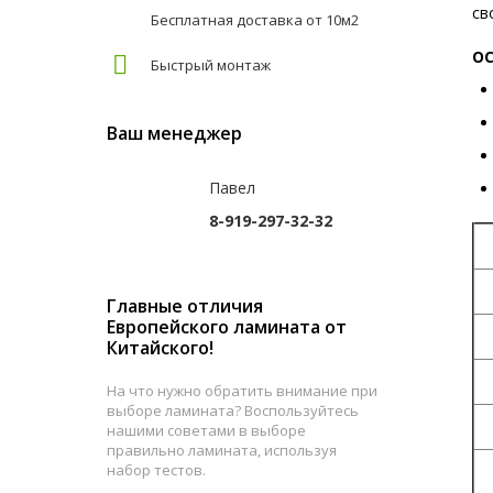
св
Бесплатная доставка от 10м2
О
Быстрый монтаж
Ваш менеджер
Павел
8-919-297-32-32
С
К
Главные отличия
Европейского ламината от
З
Китайского!
Т
На что нужно обратить внимание при
выборе ламината? Воспользуйтесь
Д
нашими советами в выборе
правильно ламината, используя
Ш
набор тестов.