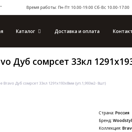
"
Время работы: Пн-Пт 10.00-19.00 Сб-Вс 10.00-17.00
ая
Каталог
Доставка и оплата
Контак
vo Дуб сомрсет 33кл 1291х193
 Bravo Дуб сомрсет 33кл 1291х193х8мм (уп.1,993м2- 8шт)
Страна:
Россия
Бренд:
Woodsty
Коллекция:
Brav