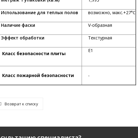
спользование для теплых полов
возможно, макс.+27°С
аличие фаски
V-образная
ффект обработки
Текстурная
Е1
Класс безопасности плиты
К
ласс пожарной безопасности
-
Возврат к списку
нсультацию специалиста?