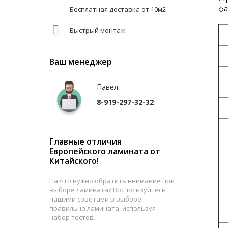
фа
Бесплатная доставка от 10м2
С
Быстрый монтаж
К
Ваш менеджер
Павел
8-919-297-32-32
З
Т
Главные отличия
Д
Европейского ламината от
Китайского!
Ш
На что нужно обратить внимание при
Т
выборе ламината? Воспользуйтесь
нашими советами в выборе
К
правильно ламината, используя
набор тестов.
М