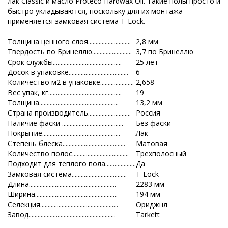
лак Classic и масло Proteco Hardwax Oil. Такие полы просто и
быстро укладываются, поскольку для их монтажа
применяется замковая система T-Lock.
Толщина ценного слоя............................
2,8 мм
Твердость по Бринеллю..........................
3,7 по Бринеллю
Срок службы.............................................
25 лет
Досок в упаковке.......................................
6
Количество м2 в упаковке......................
2,658
Вес упак, кг................................................
19
Толщина....................................................
13,2 мм
Страна производитель............................
Россия
Наличие фаски ........................................
Без фаски
Покрытие...................................................
Лак
Степень блеска.........................................
Матовая
Количество полос.....................................
Трехполосный
Подходит для теплого пола....................
Да
Замковая система....................................
T-Lock
Длина.........................................................
2283 мм
Ширина......................................................
194 мм
Селекция...................................................
Ориджнл
Завод.........................................................
Tarkett