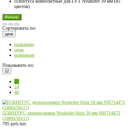
Плинтуса композитные для LVT Neuhofer 59 мм (45
цветов)
Фильтр:
Сортировать по:
цене
названию
цене
новинкам
Показывать по:
12
12
24
48
ПЛИНТУС дюрополимер Neuhofer Holz 59 мм NH714472
(2400x59x17)
795 руб./шт.