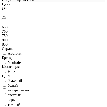
Цена
От
До
650
700
750
800
850
Страна
Австрия
Бренд
Neuhofer
Коллекция
Holz
Цвет
бежевый
белый
натуральный
светлый
серый
темный