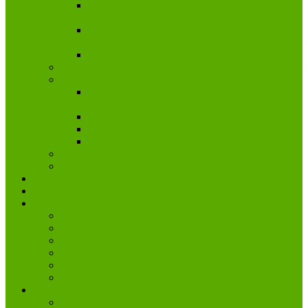
Плинтуса композитные для LVT Neuhofer 59
мм (45 цветов)
Плинтуса ПВХ "Bonkeel style" 70 мм (13
цветов)
Плинтуса ПВХ "Деконика" 85 мм (22 цвета)
Террасная доска
Пороги
Порог "самоклейка" Ideal ИЗИ, 30 мм, 28
цветов
Профиль CS30 Arbiton, 27 цветов
Профиль Т-образный 20 мм ЛУКА
Профиль Т-образный CS22 Arbiton, 34 цвета
Подложки
Аксессуары
Доставка и оплата
Контакты
Наши работы
Egger Classic Дуб Брайнфорд серый №076
Kastamonu Blue ДУБ КАСАДОР № 704
Kastamonu Blue Дуб палермо классический № 40
Kastamonu Blue ДУБ СИДНЕЙ № 702
Kastamonu SunFloor 33/12 дуб магалуф № 101
Kastamonu SunFloor ДУБ АСПЕН № 54
Наши Услуги
Укладка напольных покрытий