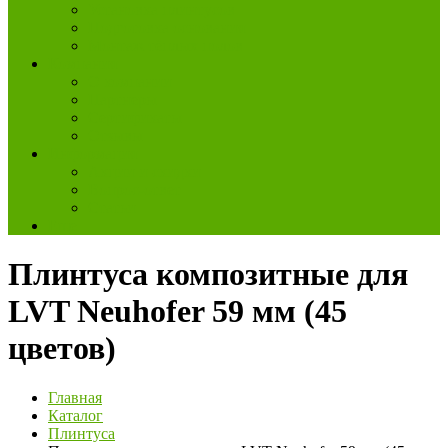
Установка плинтусов
Подготовка основания
Монтаж тёплых полов
Компания
О компании
Партнеры
Сертификаты
Отзывы
Информация
Акции и скидки
Вопрос-ответ
Статьи
Еще
Плинтуса композитные для
LVT Neuhofer 59 мм (45
цветов)
Главная
Каталог
Плинтуса