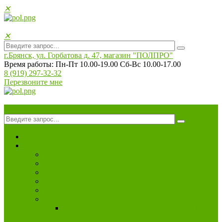
✕
✕
г.Брянск, ул. Горбатова д. 47, магазин "ПОЛПРO"
Время работы: Пн-Пт 10.00-19.00 Сб-Вс 10.00-17.00
8 (919) 297-32-32
Перезвоните мне
✕
Главная
Каталог
Ламинат
Паркетная доска
Напольная пробка
Кварц винил
Панели для стен
Плинтуса
Плинтуса дюрополимер под покраску ( 28
конфигураций )