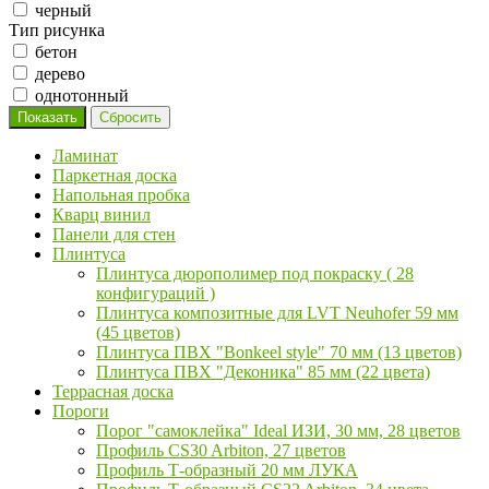
черный
Тип рисунка
бетон
дерево
однотонный
Ламинат
Паркетная доска
Напольная пробка
Кварц винил
Панели для стен
Плинтуса
Плинтуса дюрополимер под покраску ( 28
конфигураций )
Плинтуса композитные для LVT Neuhofer 59 мм
(45 цветов)
Плинтуса ПВХ "Bonkeel style" 70 мм (13 цветов)
Плинтуса ПВХ "Деконика" 85 мм (22 цвета)
Террасная доска
Пороги
Порог "самоклейка" Ideal ИЗИ, 30 мм, 28 цветов
Профиль CS30 Arbiton, 27 цветов
Профиль Т-образный 20 мм ЛУКА