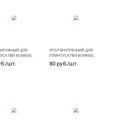
НАРУЖНЫЙ ДЛЯ
УГОЛ ВНУТРЕННИЙ ДЛЯ
УСА ПВХ BONKEEL
ПЛИНТУСА ПВХ BONKEEL
70 ММ
STYLE 70 ММ
уб./шт.
80 руб./шт.