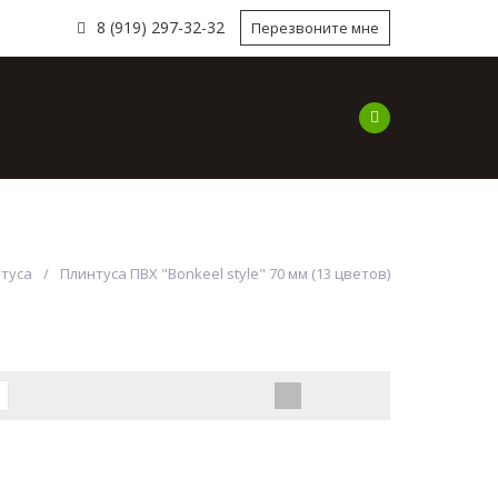
8 (919) 297-32-32
Перезвоните мне
ы
Наши работы
Наши Услуги
Компа
туса
Плинтуса ПВХ "Bonkeel style" 70 мм (13 цветов)