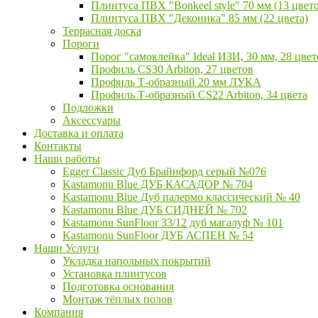
Плинтуса ПВХ "Bonkeel style" 70 мм (13 цвет
Плинтуса ПВХ "Деконика" 85 мм (22 цвета)
Террасная доска
Пороги
Порог "самоклейка" Ideal ИЗИ, 30 мм, 28 цвет
Профиль CS30 Arbiton, 27 цветов
Профиль Т-образный 20 мм ЛУКА
Профиль Т-образный CS22 Arbiton, 34 цвета
Подложки
Аксессуары
Доставка и оплата
Контакты
Наши работы
Egger Classic Дуб Брайнфорд серый №076
Kastamonu Blue ДУБ КАСАДОР № 704
Kastamonu Blue Дуб палермо классический № 40
Kastamonu Blue ДУБ СИДНЕЙ № 702
Kastamonu SunFloor 33/12 дуб магалуф № 101
Kastamonu SunFloor ДУБ АСПЕН № 54
Наши Услуги
Укладка напольных покрытий
Установка плинтусов
Подготовка основания
Монтаж тёплых полов
Компания