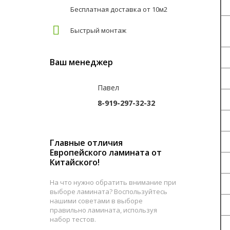
Бесплатная доставка от 10м2
Быстрый монтаж
З
Ваш менеджер
Т
Павел
Д
8-919-297-32-32
Ш
Т
Главные отличия
Европейского ламината от
К
Китайского!
М
На что нужно обратить внимание при
выборе ламината? Воспользуйтесь
И
нашими советами в выборе
правильно ламината, используя
набор тестов.
Н