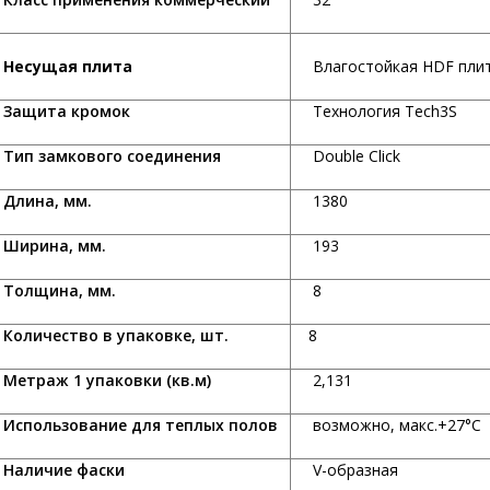
Несущая плита
Влагостойкая HDF пли
ащита кромок
Технология Tech3S
ип замкового соединения
Double Click
лина, мм.
1380
ирина, мм.
193
олщина, мм.
8
оличество в упаковке, шт.
8
етраж 1 упаковки (кв.м)
2,131
спользование для теплых полов
возможно, макс.+27°С
аличие фаски
V-образная