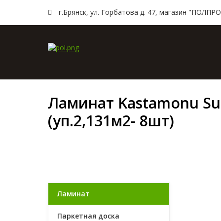
г.Брянск, ул. Горбатова д. 47, магазин "ПОЛПРO
Главн
Ламинат Kastamonu Sun
(уп.2,131м2- 8шт)
Ламинат
Паркетная доска