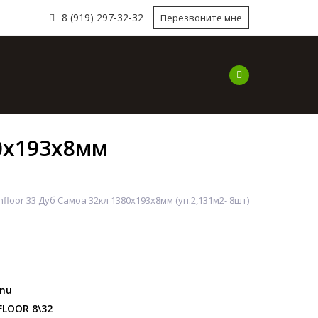
8 (919) 297-32-32
Перезвоните мне
ы
Наши работы
Наши Услуги
Компа
80х193х8мм
loor 33 Дуб Самоа 32кл 1380х193х8мм (уп.2,131м2- 8шт)
nu
LOOR 8\32