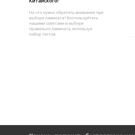
Китайского!
На что нужно обратить внимание при
выборе ламината? Воспользуйтесь
нашими советами в выборе
правильно ламината, используя
набор тестов.