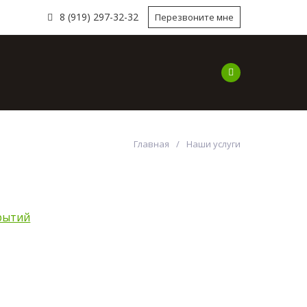
8 (919) 297-32-32
Перезвоните мне
ы
Наши работы
Наши Услуги
Компа
Главная
Наши услуги
рытий