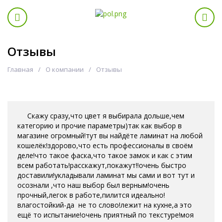
Отзывы
Главная
О компании
Отзывы
Скажу сразу,что цвет я выбирала дольше,чем
категорию и прочие параметры)так как выбор в
магазине огромный!тут вы найдёте ламинат на любой
кошелёк!здорово,что есть профессионалы в своём
деле!что такое фаска,что такое замок и как с этим
всем работать!расскажут,покажут!!очень быстро
доставили!укладывали ламинат мы сами и вот тут и
осознали ,что наш выбор был верным!очень
прочный,легок в работе,пилится идеально!
влагостойкий-да не то слово!лежит на кухне,а это
ещё то испытание!очень приятный по текстуре!моя