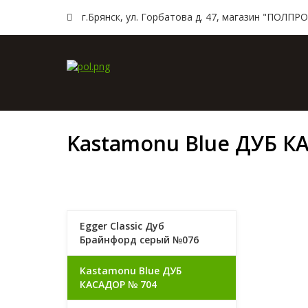
г.Брянск, ул. Горбатова д. 47, магазин "ПОЛПРO
Главн
Kastamonu Blue ДУБ К
Egger Classic Дуб
Брайнфорд серый №076
Kastamonu Blue ДУБ
КАСАДОР № 704