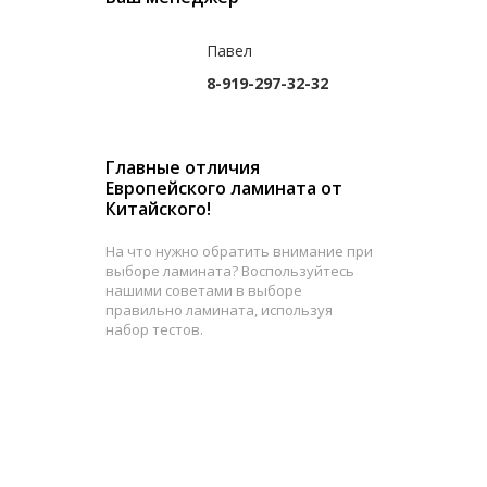
Павел
8-919-297-32-32
Главные отличия
Европейского ламината от
Китайского!
На что нужно обратить внимание при
выборе ламината? Воспользуйтесь
нашими советами в выборе
правильно ламината, используя
набор тестов.