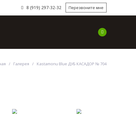
8 (919) 297-32-32
Перезвоните мне
ы
Наши работы
Наши Услуги
Компа
ная
Галерея
Kastamonu Blue ДУБ КАСАДОР № 704