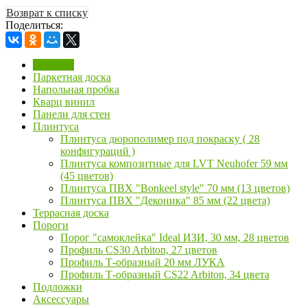
Возврат к списку
Поделиться:
Ламинат
Паркетная доска
Напольная пробка
Кварц винил
Панели для стен
Плинтуса
Плинтуса дюрополимер под покраску ( 28
конфигураций )
Плинтуса композитные для LVT Neuhofer 59 мм
(45 цветов)
Плинтуса ПВХ "Bonkeel style" 70 мм (13 цветов)
Плинтуса ПВХ "Деконика" 85 мм (22 цвета)
Террасная доска
Пороги
Порог "самоклейка" Ideal ИЗИ, 30 мм, 28 цветов
Профиль CS30 Arbiton, 27 цветов
Профиль Т-образный 20 мм ЛУКА
Профиль Т-образный CS22 Arbiton, 34 цвета
Подложки
Аксессуары