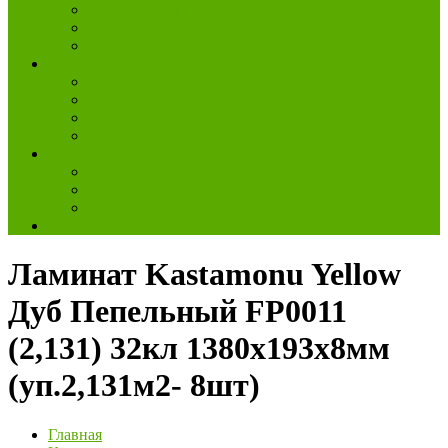
Установка плинтусов
Подготовка основания
Монтаж тёплых полов
Компания
О компании
Партнеры
Сертификаты
Отзывы
Информация
Акции и скидки
Вопрос-ответ
Статьи
Еще
Ламинат Kastamonu Yellow
Дуб Пепельный FP0011
(2,131) 32кл 1380х193х8мм
(уп.2,131м2- 8шт)
Главная