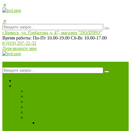
✕
✕
г.Брянск, ул. Горбатова д. 47, магазин "ПОЛПРO"
Время работы: Пн-Пт 10.00-19.00 Сб-Вс 10.00-17.00
8 (919) 297-32-32
Перезвоните мне
✕
Главная
Каталог
Ламинат
Паркетная доска
Напольная пробка
Кварц винил
Панели для стен
Плинтуса
Плинтуса дюрополимер под покраску ( 28
конфигураций )