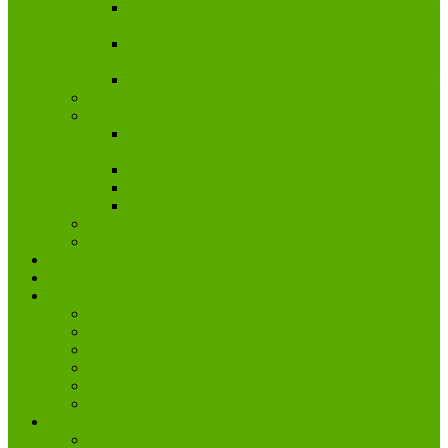
Плинтуса композитные для LVT Neuhofer 59
мм (45 цветов)
Плинтуса ПВХ "Bonkeel style" 70 мм (13
цветов)
Плинтуса ПВХ "Деконика" 85 мм (22 цвета)
Террасная доска
Пороги
Порог "самоклейка" Ideal ИЗИ, 30 мм, 28
цветов
Профиль CS30 Arbiton, 27 цветов
Профиль Т-образный 20 мм ЛУКА
Профиль Т-образный CS22 Arbiton, 34 цвета
Подложки
Аксессуары
Доставка и оплата
Контакты
Наши работы
Egger Classic Дуб Брайнфорд серый №076
Kastamonu Blue ДУБ КАСАДОР № 704
Kastamonu Blue Дуб палермо классический № 40
Kastamonu Blue ДУБ СИДНЕЙ № 702
Kastamonu SunFloor 33/12 дуб магалуф № 101
Kastamonu SunFloor ДУБ АСПЕН № 54
Наши Услуги
Укладка напольных покрытий