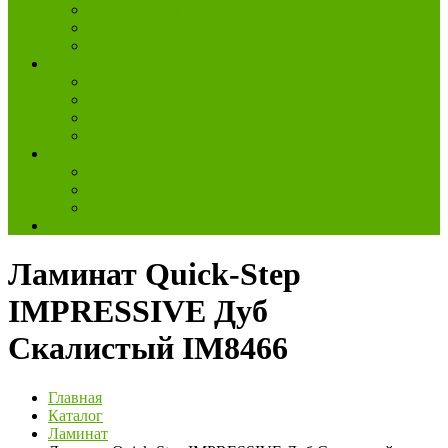
Установка плинтусов
Подготовка основания
Монтаж тёплых полов
Компания
О компании
Партнеры
Сертификаты
Отзывы
Информация
Акции и скидки
Вопрос-ответ
Статьи
Еще
Ламинат Quick-Step
IMPRESSIVE Дуб
Скалистый IM8466
Главная
Каталог
Ламинат