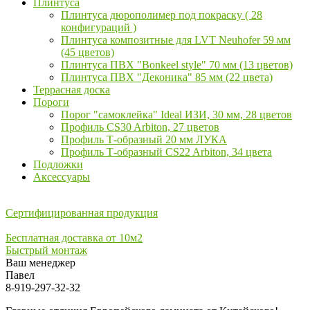
Плинтуса
Плинтуса дюрополимер под покраску ( 28
конфигураций )
Плинтуса композитные для LVT Neuhofer 59 мм
(45 цветов)
Плинтуса ПВХ "Bonkeel style" 70 мм (13 цветов)
Плинтуса ПВХ "Деконика" 85 мм (22 цвета)
Террасная доска
Пороги
Порог "самоклейка" Ideal ИЗИ, 30 мм, 28 цветов
Профиль CS30 Arbiton, 27 цветов
Профиль Т-образный 20 мм ЛУКА
Профиль Т-образный CS22 Arbiton, 34 цвета
Подложки
Аксессуары
Сертифицированная продукция
Бесплатная доставка от 10м2
Быстрый монтаж
Ваш менеджер
Павел
8-919-297-32-32