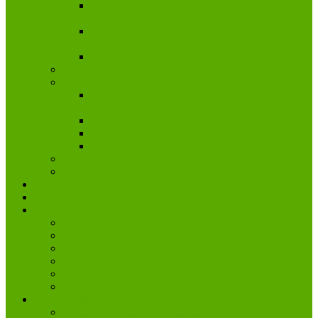
Плинтуса композитные для LVT Neuhofer 59
мм (45 цветов)
Плинтуса ПВХ "Bonkeel style" 70 мм (13
цветов)
Плинтуса ПВХ "Деконика" 85 мм (22 цвета)
Террасная доска
Пороги
Порог "самоклейка" Ideal ИЗИ, 30 мм, 28
цветов
Профиль CS30 Arbiton, 27 цветов
Профиль Т-образный 20 мм ЛУКА
Профиль Т-образный CS22 Arbiton, 34 цвета
Подложки
Аксессуары
Доставка и оплата
Контакты
Наши работы
Egger Classic Дуб Брайнфорд серый №076
Kastamonu Blue ДУБ КАСАДОР № 704
Kastamonu Blue Дуб палермо классический № 40
Kastamonu Blue ДУБ СИДНЕЙ № 702
Kastamonu SunFloor 33/12 дуб магалуф № 101
Kastamonu SunFloor ДУБ АСПЕН № 54
Наши Услуги
Укладка напольных покрытий