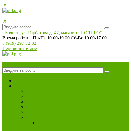
✕
✕
г.Брянск, ул. Горбатова д. 47, магазин "ПОЛПРO"
Время работы: Пн-Пт 10.00-19.00 Сб-Вс 10.00-17.00
8 (919) 297-32-32
Перезвоните мне
✕
Главная
Каталог
Ламинат
Паркетная доска
Напольная пробка
Кварц винил
Панели для стен
Плинтуса
Плинтуса дюрополимер под покраску ( 28
конфигураций )