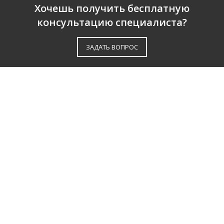
Хочешь получить бесплатную
консультацию специалиста?
ЗАДАТЬ ВОПРОС
О КОМПАНИИ
ПАРТНЕРЫ
СЕРТИФИКАТЫ
ОТЗЫВЫ
КАТАЛОГ
ДОСТАВКА И ОПЛАТА
НАШИ УСЛУГИ
КОНТАКТЫ