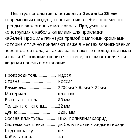
Плинтус напольный пластиковый
Deconika 85 мм
-
современный продукт, сочетающий в себе современные
тренды и экологичные материалы. Продуманная
конструкция с кабель-каналами для прокладки
кабелей. Профиль плинтуса прямой с мягкими кромками
которые отлично прилегают даже в местах возникновения
неровностей пола, а так же защищают от попадания пыли
и влаги. Основание крепится к стене, потом вставляется
лицевая панель в основание.
Производитель....................
Идеал
Страна..................................
Россия
Размеры:..............................
2200мм × 85мм × 22мм
Материал:............................
пластик
Высота от пола....................
85 мм
Толщина от стены...............
22 мм
Длина...................................
2200 мм
Состав плинтуса..................
ПВХ- поливинилхлорид
Система крепления.............
дюбель-гвоздь / жидкие гвозди
Под покраску........................
нет
Кабель-канал.......................
да