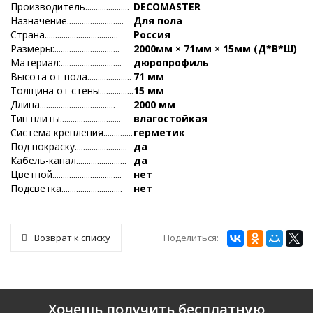
Производитель.....................
DECOMASTER
Назначение...........................
Для пола
Страна...................................
Россия
Размеры:...............................
2000мм × 71мм × 15мм (Д*В*Ш)
Материал:.............................
дюропрофиль
Высота от пола.....................
71 мм
Толщина от стены................
15 мм
Длина....................................
2000 мм
Тип плиты.............................
влагостойкая
Система крепления..............
герметик
Под покраску.........................
да
Кабель-канал........................
да
Цветной.................................
нет
Подсветка.............................
нет
Поделиться:
Возврат к списку
Хочешь получить бесплатную