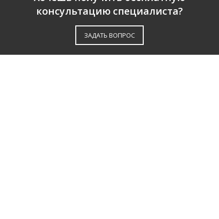
консультацию специалиста?
ЗАДАТЬ ВОПРОС
О КОМПАНИИ
ПАРТНЕРЫ
СЕРТИФИКАТЫ
ОТЗЫВЫ
КАТАЛОГ
ДОСТАВКА И ОПЛАТА
НАШИ УСЛУГИ
КОНТАКТЫ