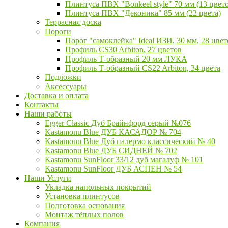
Плинтуса ПВХ "Bonkeel style" 70 мм (13 цвет
Плинтуса ПВХ "Деконика" 85 мм (22 цвета)
Террасная доска
Пороги
Порог "самоклейка" Ideal ИЗИ, 30 мм, 28 цвет
Профиль CS30 Arbiton, 27 цветов
Профиль Т-образный 20 мм ЛУКА
Профиль Т-образный CS22 Arbiton, 34 цвета
Подложки
Аксессуары
Доставка и оплата
Контакты
Наши работы
Egger Classic Дуб Брайнфорд серый №076
Kastamonu Blue ДУБ КАСАДОР № 704
Kastamonu Blue Дуб палермо классический № 40
Kastamonu Blue ДУБ СИДНЕЙ № 702
Kastamonu SunFloor 33/12 дуб магалуф № 101
Kastamonu SunFloor ДУБ АСПЕН № 54
Наши Услуги
Укладка напольных покрытий
Установка плинтусов
Подготовка основания
Монтаж тёплых полов
Компания