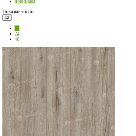
новинкам
Показывать по:
12
12
24
48