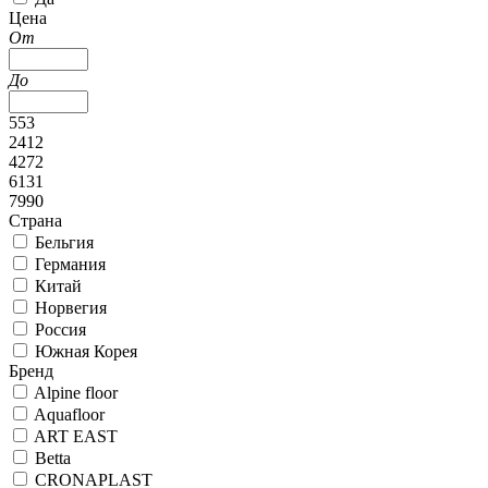
Цена
От
До
553
2412
4272
6131
7990
Страна
Бельгия
Германия
Китай
Норвегия
Россия
Южная Корея
Бренд
Alpine floor
Aquafloor
ART EAST
Betta
CRONAPLAST