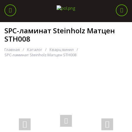
SPC-ламинат Steinholz Матцен
STH008
Главная
Каталог
Кварц винил
SPC-ламинат Steinholz Матцен STH008