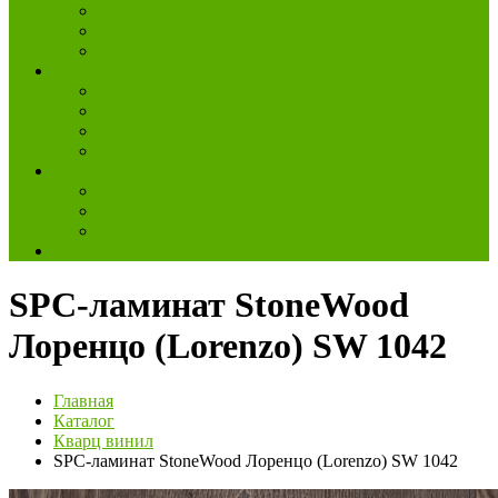
Установка плинтусов
Подготовка основания
Монтаж тёплых полов
Компания
О компании
Партнеры
Сертификаты
Отзывы
Информация
Акции и скидки
Вопрос-ответ
Статьи
Еще
SPC-ламинат StoneWood
Лоренцо (Lorenzo) SW 1042
Главная
Каталог
Кварц винил
SPC-ламинат StoneWood Лоренцо (Lorenzo) SW 1042