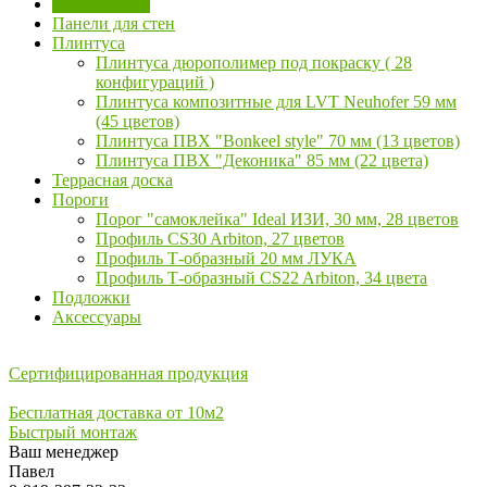
Кварц винил
Панели для стен
Плинтуса
Плинтуса дюрополимер под покраску ( 28
конфигураций )
Плинтуса композитные для LVT Neuhofer 59 мм
(45 цветов)
Плинтуса ПВХ "Bonkeel style" 70 мм (13 цветов)
Плинтуса ПВХ "Деконика" 85 мм (22 цвета)
Террасная доска
Пороги
Порог "самоклейка" Ideal ИЗИ, 30 мм, 28 цветов
Профиль CS30 Arbiton, 27 цветов
Профиль Т-образный 20 мм ЛУКА
Профиль Т-образный CS22 Arbiton, 34 цвета
Подложки
Аксессуары
Сертифицированная продукция
Бесплатная доставка от 10м2
Быстрый монтаж
Ваш менеджер
Павел