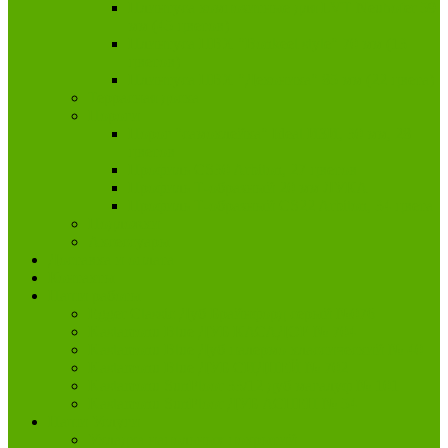
Плинтуса композитные для LVT Neuhofer 59
мм (45 цветов)
Плинтуса ПВХ "Bonkeel style" 70 мм (13
цветов)
Плинтуса ПВХ "Деконика" 85 мм (22 цвета)
Террасная доска
Пороги
Порог "самоклейка" Ideal ИЗИ, 30 мм, 28
цветов
Профиль CS30 Arbiton, 27 цветов
Профиль Т-образный 20 мм ЛУКА
Профиль Т-образный CS22 Arbiton, 34 цвета
Подложки
Аксессуары
Доставка и оплата
Контакты
Наши работы
Egger Classic Дуб Брайнфорд серый №076
Kastamonu Blue ДУБ КАСАДОР № 704
Kastamonu Blue Дуб палермо классический № 40
Kastamonu Blue ДУБ СИДНЕЙ № 702
Kastamonu SunFloor 33/12 дуб магалуф № 101
Kastamonu SunFloor ДУБ АСПЕН № 54
Наши Услуги
Укладка напольных покрытий