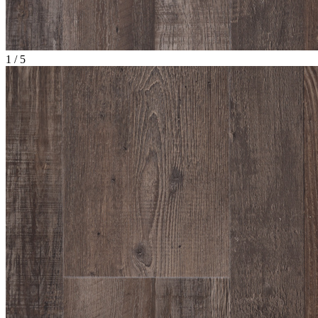
1
/
5