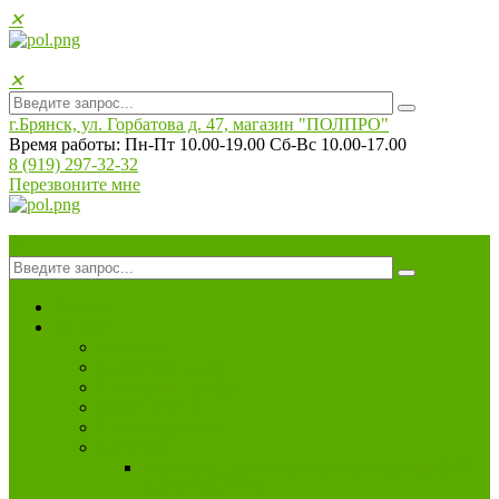
✕
✕
г.Брянск, ул. Горбатова д. 47, магазин "ПОЛПРO"
Время работы: Пн-Пт 10.00-19.00 Сб-Вс 10.00-17.00
8 (919) 297-32-32
Перезвоните мне
✕
Главная
Каталог
Ламинат
Паркетная доска
Напольная пробка
Кварц винил
Панели для стен
Плинтуса
Плинтуса дюрополимер под покраску ( 28
конфигураций )