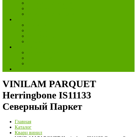
Установка плинтусов
Подготовка основания
Монтаж тёплых полов
Компания
О компании
Партнеры
Сертификаты
Отзывы
Информация
Акции и скидки
Вопрос-ответ
Статьи
Еще
VINILAM PARQUET
Herringbone IS11133
Северный Паркет
Главная
Каталог
Кварц винил