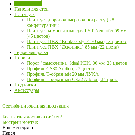
Кварц винил
Панели для стен
Плинтуса
Плинтуса дюрополимер под покраску ( 28
конфигураций )
Плинтуса композитные для LVT Neuhofer 59 мм
(45 цветов)
Плинтуса ПВХ "Bonkeel style" 70 мм (13 цветов)
Плинтуса ПВХ "Деконика" 85 мм (22 цвета)
Террасная доска
Пороги
Порог "самоклейка" Ideal ИЗИ, 30 мм, 28 цветов
Профиль CS30 Arbiton, 27 цветов
Профиль Т-образный 20 мм ЛУКА
Профиль Т-образный CS22 Arbiton, 34 цвета
Подложки
Аксессуары
Сертифицированная продукция
Бесплатная доставка от 10м2
Быстрый монтаж
Ваш менеджер
Павел