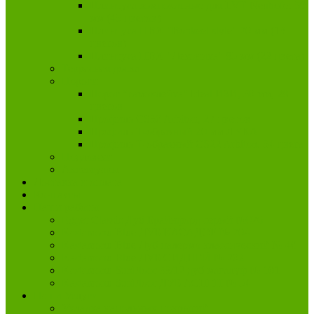
Плинтуса композитные для LVT Neuhofer 59
мм (45 цветов)
Плинтуса ПВХ "Bonkeel style" 70 мм (13
цветов)
Плинтуса ПВХ "Деконика" 85 мм (22 цвета)
Террасная доска
Пороги
Порог "самоклейка" Ideal ИЗИ, 30 мм, 28
цветов
Профиль CS30 Arbiton, 27 цветов
Профиль Т-образный 20 мм ЛУКА
Профиль Т-образный CS22 Arbiton, 34 цвета
Подложки
Аксессуары
Доставка и оплата
Контакты
Наши работы
Egger Classic Дуб Брайнфорд серый №076
Kastamonu Blue ДУБ КАСАДОР № 704
Kastamonu Blue Дуб палермо классический № 40
Kastamonu Blue ДУБ СИДНЕЙ № 702
Kastamonu SunFloor 33/12 дуб магалуф № 101
Kastamonu SunFloor ДУБ АСПЕН № 54
Наши Услуги
Укладка напольных покрытий