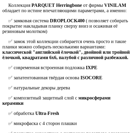
Коллекция
PARQUET Herringbone
от фирмы
VINILAM
обладает по истине впечатляющими параметрами, а именно:
✅ замковая система
DROPLOCK400
( позволяет собирать
покрытие накладывая планку сверху вниз и осаживая её
резиновым молотком)
✅ замок этой коллекции собирается очень просто и такие
планки можно собирать несколькими вариантами:
классической "английской ёлочкой", двойной или тройной
ёлочкой, квадратами 6x6, палубой с различной разбежкой.
✅ современная встроенная подложка
IXPE
✅ запатентованная твёрдая основа
ISOCORE
✅ натуральные декоры дерева
✅ композитный защитный слой с
микросферами
керамики
✅ обработка
Ultra-Fresh
✅ микрофаска с 4 сторон плашки