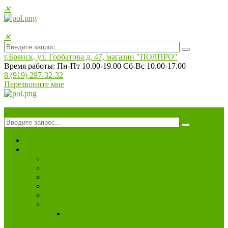
✕
✕
г.Брянск, ул. Горбатова д. 47, магазин "ПОЛПРO"
Время работы: Пн-Пт 10.00-19.00 Сб-Вс 10.00-17.00
8 (919) 297-32-32
Перезвоните мне
✕
Главная
Каталог
Ламинат
Паркетная доска
Напольная пробка
Кварц винил
Панели для стен
Плинтуса
Плинтуса дюрополимер под покраску ( 28
конфигураций )