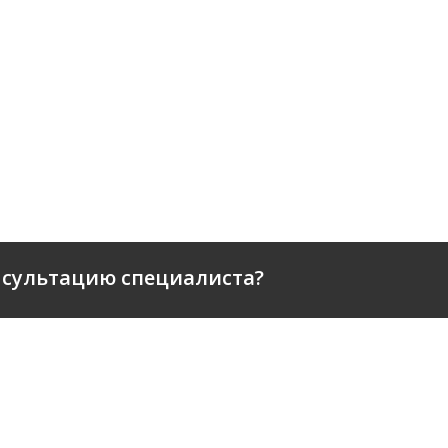
нсультацию специалиста?
ПАНИИ
КАТАЛОГ
ЕРЫ
ДОСТАВКА И ОПЛАТА
ФИКАТЫ
НАШИ УСЛУГИ