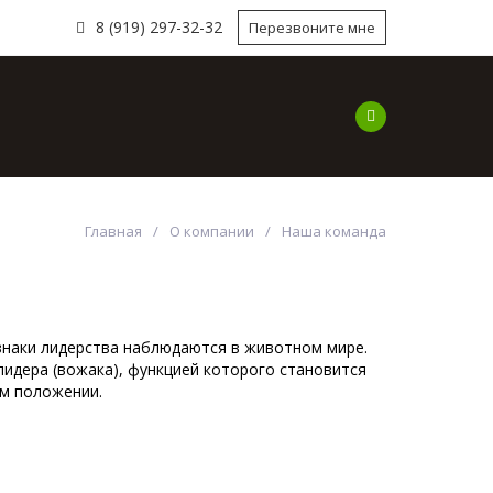
8 (919) 297-32-32
Перезвоните мне
ы
Наши работы
Наши Услуги
Компа
Главная
О компании
Наша команда
наки лидерства наблюдаются в животном мире.
идера (вожака), функцией которого становится
м положении.