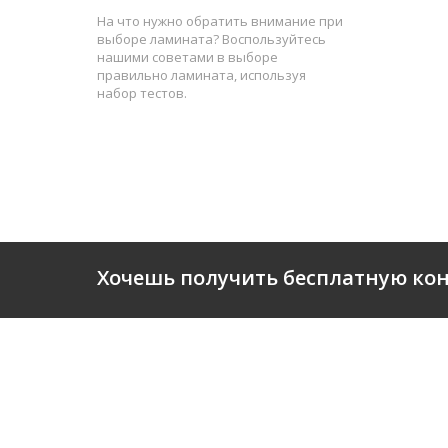
На что нужно обратить внимание при
выборе ламината? Воспользуйтесь
нашими советами в выборе
правильно ламината, используя
набор тестов.
Хочешь получить бесплатную ко
О КОМ
© 2021 Пол ПРO
Вся информация, указанная на сайте
ПАРТН
носит исключительно
информационный характер и не
СЕРТИ